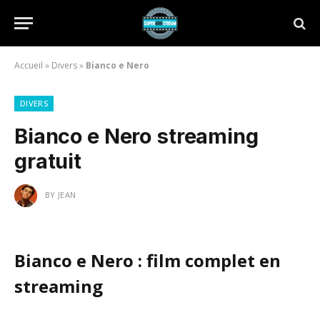
Accueil
»
Divers
»
Bianco e Nero
DIVERS
Bianco e Nero streaming
gratuit
BY
JEAN
Bianco e Nero : film complet en
streaming