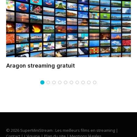
Aragon
streaming gratuit
© 2026 SuperMiniStream : Les meilleurs films en streaming |
Contact
|
L'équipe
|
Plan du site
|
Mentions légales