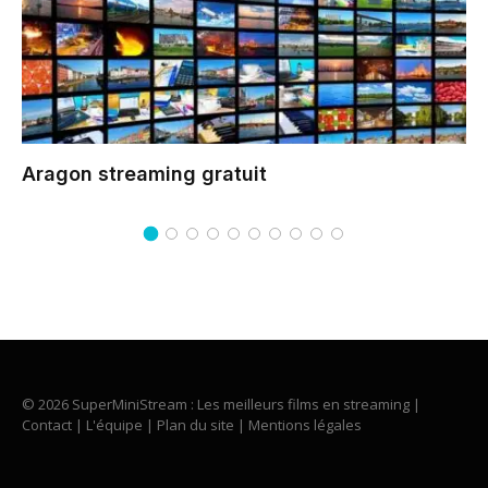
Aragon
streaming gratuit
© 2026 SuperMiniStream : Les meilleurs films en streaming |
Contact
|
L'équipe
|
Plan du site
|
Mentions légales