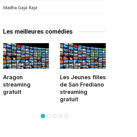
Madha Gaja Raja
Les meilleures comédies
Aragon
Les Jeunes filles
La Fille
streaming
de San Frediano
l'amba
gratuit
streaming
stream
gratuit
gratuit