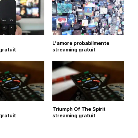
L'amore probabilmente
gratuit
streaming gratuit
Bad Boy Bubby
Disco
streaming
streaming
gratuit
gratuit
Triumph Of The Spirit
gratuit
streaming gratuit