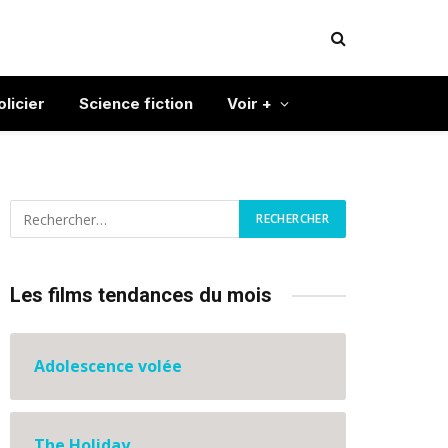
olicier
Science fiction
Voir +
Les films tendances du mois
Adolescence volée
The Holiday