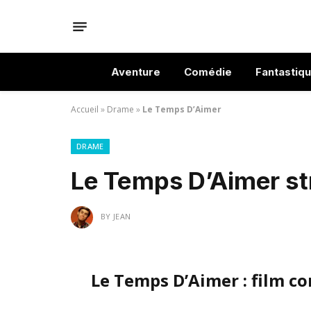
Aventure
Comédie
Fantastiq
Accueil
»
Drame
»
Le Temps D’Aimer
DRAME
Le Temps D’Aimer st
BY
JEAN
Le Temps D’Aimer : film c