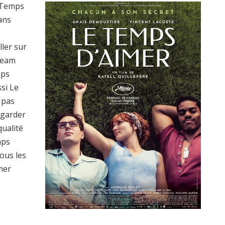
 Temps
ans
ller sur
ream
mps
si Le
 pas
egarder
ualité
mps
ous les
mer