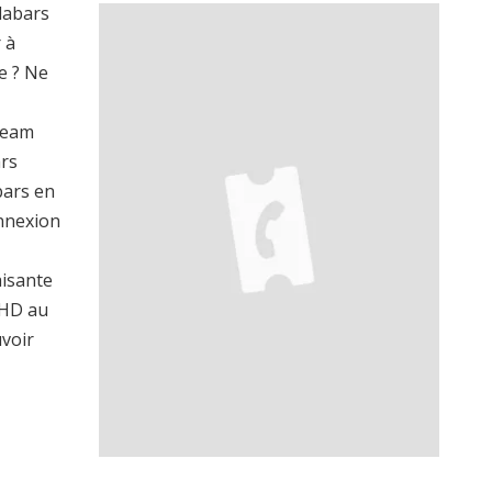
labars
 à
e ? Ne
ream
rs
bars en
onnexion
aisante
 HD au
uvoir