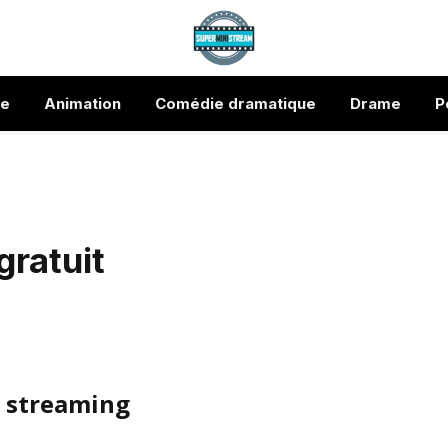
ue
Animation
Comédie dramatique
Drame
P
gratuit
n streaming