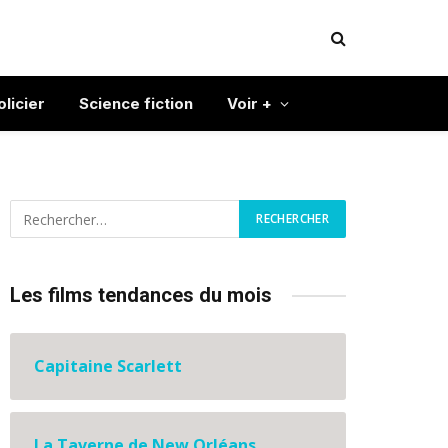
olicier
Science fiction
Voir +
Les films tendances du mois
Capitaine Scarlett
La Taverne de New Orléans