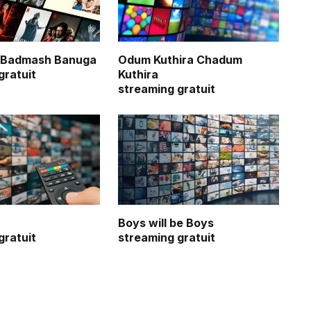
 Badmash Banuga
Odum Kuthira Chadum
gratuit
Kuthira
streaming gratuit
Bad Boy Bubby
Disco
streaming
streaming
gratuit
gratuit
Boys will be Boys
gratuit
streaming gratuit