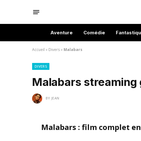
Aventure
Comédie
Fantastiq
Accueil
»
Divers
»
Malabars
DIVERS
Malabars streaming 
BY
JEAN
Malabars : film complet e