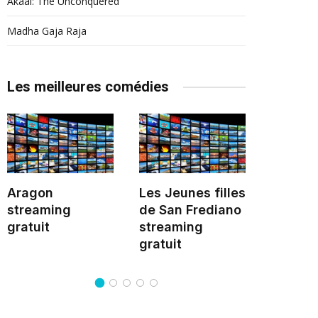
Akaal: The Unconquered
Madha Gaja Raja
Les meilleures comédies
Aragon
Les Jeunes filles
La Fille
streaming
de San Frediano
l'amba
gratuit
streaming
stream
gratuit
gratuit