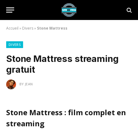
Accueil
»
Divers
»
Stone Mattress
DIVERS
Stone Mattress streaming
gratuit
BY
JEAN
Stone Mattress : film complet en
streaming