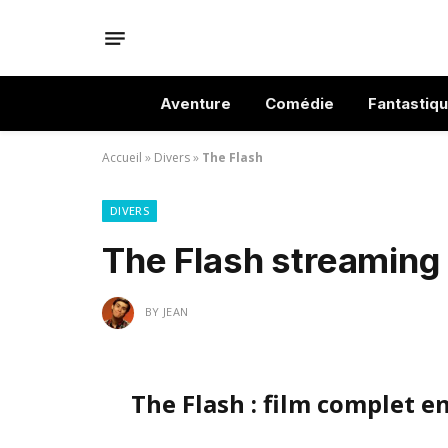
Aventure
Comédie
Fantastiq
Accueil
»
Divers
»
The Flash
DIVERS
The Flash streaming 
BY
JEAN
The Flash : film complet e