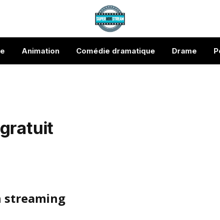
ue
Animation
Comédie dramatique
Drame
P
gratuit
n streaming