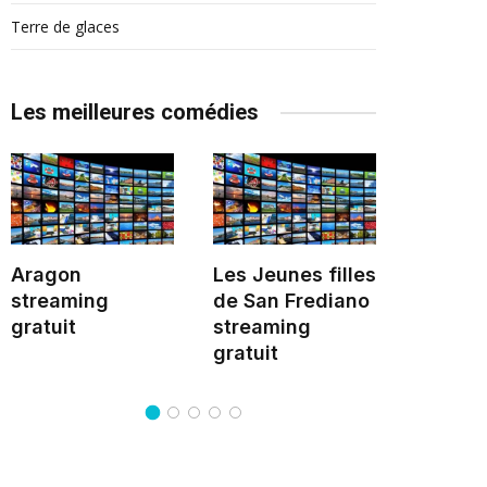
Terre de glaces
Les meilleures comédies
Aragon
Les Jeunes filles
La Fille
streaming
de San Frediano
l'amba
gratuit
streaming
stream
gratuit
gratuit