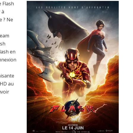
 Flash
 à
e ? Ne
ream
ash
lash en
onnexion
aisante
 HD au
uvoir