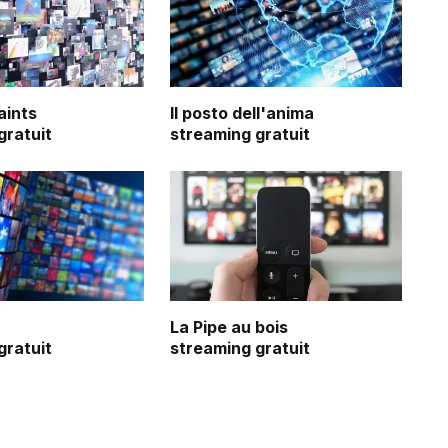
aints
Il posto dell'anima
gratuit
streaming gratuit
Bad Boy Bubby
Disco
streaming
streaming
gratuit
gratuit
La Pipe au bois
gratuit
streaming gratuit