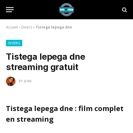
Accueil
»
Divers
»
Tistega lepega dne
DIVERS
Tistega lepega dne
streaming gratuit
BY
JEAN
Tistega lepega dne : film complet
en streaming