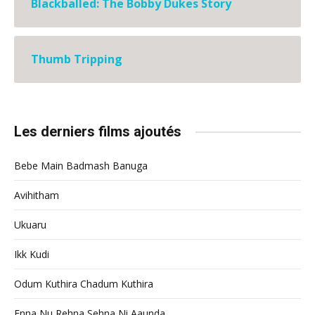
Blackballed: The Bobby Dukes Story
Thumb Tripping
Les derniers films ajoutés
Bebe Main Badmash Banuga
Avihitham
Ukuaru
Ikk Kudi
Odum Kuthira Chadum Kuthira
Enna Nu Rehna Sehna Ni Aaunda